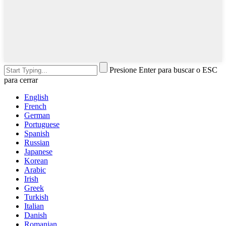
Presione Enter para buscar o ESC
para cerrar
English
French
German
Portuguese
Spanish
Russian
Japanese
Korean
Arabic
Irish
Greek
Turkish
Italian
Danish
Romanian