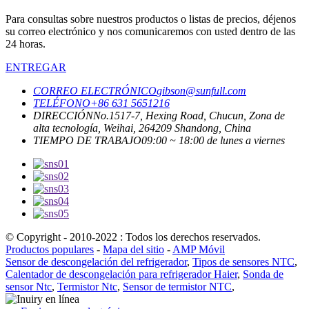
Para consultas sobre nuestros productos o listas de precios, déjenos
su correo electrónico y nos comunicaremos con usted dentro de las
24 horas.
ENTREGAR
CORREO ELECTRÓNICO
gibson@sunfull.com
TELÉFONO
+86 631 5651216
DIRECCIÓN
No.1517-7, Hexing Road, Chucun, Zona de
alta tecnología, Weihai, 264209 Shandong, China
TIEMPO DE TRABAJO
09:00 ~ 18:00 de lunes a viernes
© Copyright - 2010-2022 : Todos los derechos reservados.
Productos populares
-
Mapa del sitio
-
AMP Móvil
Sensor de descongelación del refrigerador
,
Tipos de sensores NTC
,
Calentador de descongelación para refrigerador Haier
,
Sonda de
sensor Ntc
,
Termistor Ntc
,
Sensor de termistor NTC
,