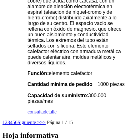
cobre) que actúa como carcasa, con un
alambre de aleación electrotérmica en
espiral (aleación de níquel-cromo y de
hierro-cromo) distribuido axialmente a lo
largo de su centro. El espacio vacío se
rellena con óxido de magnesio, que ofrece
un buen aislamiento y conductividad
térmica. Los extremos del tubo están
sellados con silicona. Este elemento
calefactor eléctrico con armadura metálica
puede calentar aire, moldes metálicos y
diversos líquidos.
Función:
elemento calefactor
Cantidad mínima de pedido
：1000 piezas
Capacidad de suministro
:300.000
piezas/mes
consulta
detalle
1
2
3
4
5
6
Siguiente >
>>
Página 1 / 15
Hoja informativa