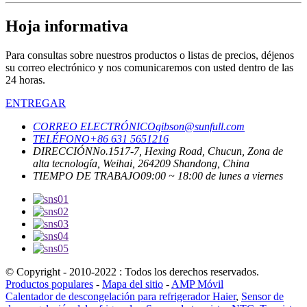
Hoja informativa
Para consultas sobre nuestros productos o listas de precios, déjenos
su correo electrónico y nos comunicaremos con usted dentro de las
24 horas.
ENTREGAR
CORREO ELECTRÓNICO
gibson@sunfull.com
TELÉFONO
+86 631 5651216
DIRECCIÓN
No.1517-7, Hexing Road, Chucun, Zona de
alta tecnología, Weihai, 264209 Shandong, China
TIEMPO DE TRABAJO
09:00 ~ 18:00 de lunes a viernes
© Copyright - 2010-2022 : Todos los derechos reservados.
Productos populares
-
Mapa del sitio
-
AMP Móvil
Calentador de descongelación para refrigerador Haier
,
Sensor de