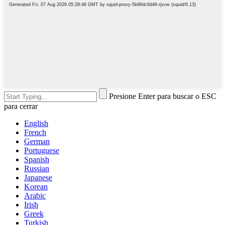
Presione Enter para buscar o ESC
para cerrar
English
French
German
Portuguese
Spanish
Russian
Japanese
Korean
Arabic
Irish
Greek
Turkish