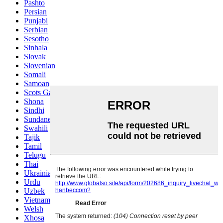
Pashto
Persian
Punjabi
Serbian
Sesotho
Sinhala
Slovak
Slovenian
Somali
Samoan
Scots Gaelic
Shona
Sindhi
Sundanese
Swahili
Tajik
Tamil
Telugu
Thai
Ukrainian
Urdu
Uzbek
Vietnamese
Welsh
Xhosa